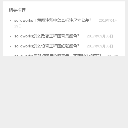
相关推荐
solidworks工程图注释中怎么标注尺寸公差？
2019年04月
29日
solidworks怎么改变工程图背景颜色？
2017年09月05日
solidworks怎么设置工程图纸张颜色？
2017年09月05日
solidworks局部视图用轮廓表示，不要默认的圆形
2017年
08月23日
solidworks怎么设置零件模板,装配体模板,工程图模板,材质
数据库,焊件切割清单模板等
2017年08月18日
solidworks工程图怎么标注单箭头尺寸，半剖视图标注直
径，多种标注方法
2017年08月08日
© 2016
SW技巧网
Powered By
Z-BlogPHP
Theme By
FengYan
蜀ICP备
10023906号
，SW技巧网QQ群：391020095，站长QQ：2978674059，欢迎探