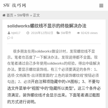
首页
»
SW零件
» 正文
solidworks螺纹线不显示的终极解决办法
hjb617
2016年12月02日
SW零件
92426 views
SW技巧
0
网
很多朋友在用solidworks做设计时，发现螺纹线不显
示。笔者也百度了一下解决办法，发现说得都不全面。现
在笔者通过自己多年使用solidworks的经验，得出中级解决
办法。要显示螺纹装饰线，有三个必须要满足的条件：1、
选项-文档属性-出详图里面的“上色的装饰螺纹线”按钮必须
勾选；2、必须
开启注释项隐藏中的√A图标；3、不要勾
选文件菜单中“视图”中的“隐藏所以类型”。这三个条件必
须满足，装饰螺纹线才会显示出来。下面笔者通过截图
的方式进行说明。